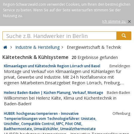
Region-Schwarzwald.com verwendet Cookies, um Ihnen den bestmöglichen
Service zu bieten. Wenn Sie auf der Seite weitersurfen stimmen Sie der
Nutzung zu.
×
Ich stimme zu.
Industrie & Herstellung
Energiewirtschaft & Technik
Kältetechnik & Kühlsysteme
20
Ergebnisse gefunden
Klimaanlagen und Kältetechnik Region Lörrach und Basel
Eimeldingen
Montage und Verkauf von Klimaanlagen und Kühlanlagen für
privat, Gewerbe und Industrie. Mit 24 h Notfallservice mit
eigenen Mitarbeitern.Einsatzgebiet Region Lörrach, Freiburg,
Waldshut, Nordwest Schweiz und südliches Elsass.
Heilenz Baden-Baden | Küchen Planung, Verkauf, Montage
Baden-Baden
Willkommen bei Heilenz Kälte, Klima und Küchentechnik in
Baden-Baden!
HUBER: hochgenau temperieren - Innovative
Offenburg
Temperierlösungen vom Technologieführer: Unistate,
Unichiller, Compatible Control, MPC, Pilot ONE,
Badthermostate, Umwälzkühler, Umwälzthermostate