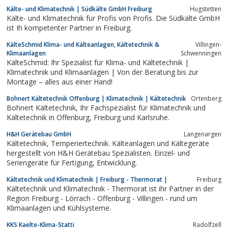
Kälte- und Klimatechnik | Südkälte GmbH Freiburg
Hugstetten
Kälte- und Klimatechnik für Profis von Profis. Die Südkälte GmbH
ist Ih kompetenter Partner in Freiburg.
KälteSchmid Klima- und Kälteanlagen, Kältetechnik &
Villingen-
Klimaanlagen
Schwenningen
KälteSchmid: Ihr Spezialist für Klima- und Kältetechnik |
Klimatechnik und Klimaanlagen | Von der Beratung bis zur
Montage – alles aus einer Hand!
Bohnert Kältetechnik Offenburg | Klimatechnik | Kältetechnik
Ortenberg
Bohnert Kältetechnik, Ihr Fachspezialist für Klimatechnik und
Kältetechnik in Offenburg, Freiburg und Karlsruhe.
H&H Gerätebau GmbH
Langenargen
Kältetechnik, Temperiertechnik. Kälteanlagen und Kältegeräte
hergestellt von H&H Gerätebau Spezialisten. Einzel- und
Seriengeräte für Fertigung, Entwicklung.
Kältetechnik und Klimatechnik | Freiburg - Thermorat |
Freiburg
Kältetechnik und Klimatechnik - Thermorat ist ihr Partner in der
Region Freiburg - Lörrach - Offenburg - Villingen - rund um
Klimaanlagen und Kühlsysteme.
KKS Kaelte-Klima-Statti
Radolfzell