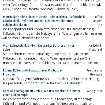
HUBER: hochgenau temperieren - Innovative Temperierlösungen
vom Technologieführer: Unistate, Unichiller, Compatible Control,
MPC, Pilot ONE, Badthermostate, Umwälzkühler,
Umwälzthermostate
Mertin Kälte Klima Elektrotechnik - Klimatechnik - Lufttechnik -
Höfen
Kältetechnik - Wärmepumpen - Elektroinstallationen -
an der
Schaltschrankbau
Enz
Ihr Fachpartner und Komplettdienstleister für Klimatisierung,
Kältetechnik, modernste Heizsysteme, Wartungen bis hin zu allen
Arten von Elekroinstallationen!
Wolf Kältetechnik GmbH - Ein starker Partner an Ihrer
Karlsdorf-
Seite
Neuthard
Sie möchten einen zuverlässigen und starken Partner im
Kältetechnik, Klimatechnik und Wärmepumpentechnik?Sie
möchten sich verstanden fühlen?Sie brauchen eine rund um die
Uhr-Betreuung für Ihre Kälteanlagen / Klimaanlagen?Sie sind
Böhme Kälte- und Klimatechnik in Freiburg im
Freiburg im
unzufrieden mit Ihrem aktuellen Kältetechniker / Klimatechniker /
Breisgau
Breisgau
Frigoristen?Wir bauen...
Die Fachfirma Jens Böhme Kälte- und Klimatechnik GmbH sorgt
für passende Temperaturen in Räumen & Gebäuden.
Koch Kälteanlagenbau GmbH - Mit uns behalten Sie immer
Weingarten
einen kühlen Kopf!
Ihr kompetenter Fachbetrieb für Kälteanlagen, Klimaanlage,
Kühlzellen und Wärmepumpen aus Weingarten bei Karlsruhe.