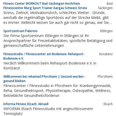
Fitness-Center WORKOUT Bad-Säckingen Hochrhein
Bad
für Ihr körperliches Wohlbefinden.
Fitnesscenter Murg Sport Trainer Aargau Schweiz Stress
Säckingen
Stress, Zeitnot, Motivationsloch, schlechtes Wetter - Gründe,
weshalb die regelmäßige Sportdosis auf der Strecke bleibt, gibt
es immer. Vielleicht wissen Sie auch gar nicht so genau, wie Sie
es anstellen sollen, sich rundum wohler zu fühlen oder ein paar
Sportzentrum Palermo
Ettlingen
Pfunde zu verlieren? Unsere Dipl. Fitness Trainer erledigen das
Die Firma Sportzentrum Ettlingen in Ettlingen ist Ihr
für...
Ansprechpartner für Freizeitaktivitäten, sportliche Betätigung und
gemeinschaftliche Unternehmungen.
Fitnessstudio / Fitnesscenter am Bodensee: Rehasport-
Konstanz
Bodensee e.V.
Herzlich Willkommem beim Rehasport-Bodensee e.V. in
Konstanz!
Willkommen bei rehamed Pforzheim | Gesund werden -
Pforzheim
gesund bleiben
Fitnesscenter / Fitnesstudio in Pforzheim für: Krankengymnastik,
Reha, Gesundheitssport, Physiotherapie, Osteopathie, Wellness,
Betriebliche Gesundheitsförderun
Informa Fitness Elzach: Aktuell
Elzach
INFORMA Elzach Fitnessstudio mit angeschlossenem
Tennisplatz