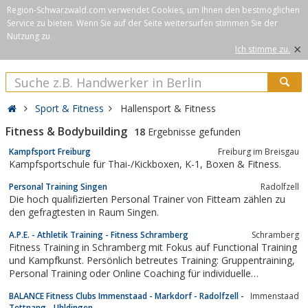
Region-Schwarzwald.com verwendet Cookies, um Ihnen den bestmöglichen
Service zu bieten. Wenn Sie auf der Seite weitersurfen stimmen Sie der
Nutzung zu.
×
Ich stimme zu.
Sport & Fitness
Hallensport & Fitness
Fitness & Bodybuilding
18
Ergebnisse gefunden
Kampfsport Freiburg
Freiburg im Breisgau
Kampfsportschule für Thai-/Kickboxen, K-1, Boxen & Fitness.
Personal Training Singen
Radolfzell
Die hoch qualifizierten Personal Trainer von Fitteam zählen zu
den gefragtesten in Raum Singen.
A.P.E. - Athletik Training - Fitness Schramberg
Schramberg
Fitness Training in Schramberg mit Fokus auf Functional Training
und Kampfkunst. Persönlich betreutes Training: Gruppentraining,
Personal Training oder Online Coaching für individuelle
Trainingsziele.
BALANCE Fitness Clubs Immenstaad - Markdorf - Radolfzell -
Immenstaad
Tettnang - Uhldingen