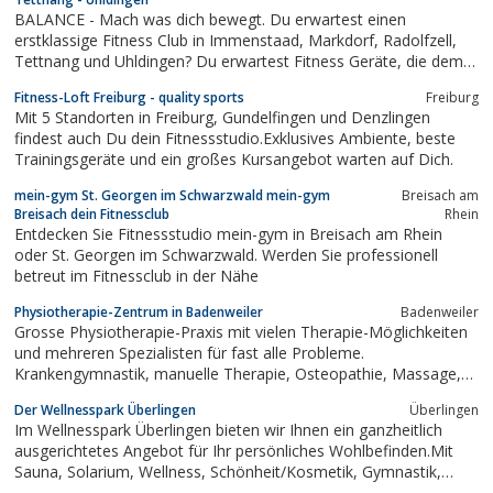
BALANCE - Mach was dich bewegt. Du erwartest einen
erstklassige Fitness Club in Immenstaad, Markdorf, Radolfzell,
Tettnang und Uhldingen? Du erwartest Fitness Geräte, die dem
modernsten Stand der Sportwissenschaft entsprechen? Du
Fitness-Loft Freiburg - quality sports
Freiburg
erwartest ein angenehmes Ambiente, einen hervorragenden
Mit 5 Standorten in Freiburg, Gundelfingen und Denzlingen
Service und eine kompetente Betreuung? Dann...
findest auch Du dein Fitnessstudio.Exklusives Ambiente, beste
Trainingsgeräte und ein großes Kursangebot warten auf Dich.
mein-gym St. Georgen im Schwarzwald mein-gym
Breisach am
Breisach dein Fitnessclub
Rhein
Entdecken Sie Fitnessstudio mein-gym in Breisach am Rhein
oder St. Georgen im Schwarzwald. Werden Sie professionell
betreut im Fitnessclub in der Nähe
Physiotherapie-Zentrum in Badenweiler
Badenweiler
Grosse Physiotherapie-Praxis mit vielen Therapie-Möglichkeiten
und mehreren Spezialisten für fast alle Probleme.
Krankengymnastik, manuelle Therapie, Osteopathie, Massage,
Naturfango und vieles mehr. Ziel ist immer, dass unsere
Der Wellnesspark Überlingen
Überlingen
Patienten so schnell wie möglich schmerzfrei und mobiler
Im Wellnesspark Überlingen bieten wir Ihnen ein ganzheitlich
werden. Auch ein Wellness-Bereich und ein...
ausgerichtetes Angebot für Ihr persönliches Wohlbefinden.Mit
Sauna, Solarium, Wellness, Schönheit/Kosmetik, Gymnastik,
Squash, Fitness, Spinning bieten wir Ihnen ein breites Spektrum