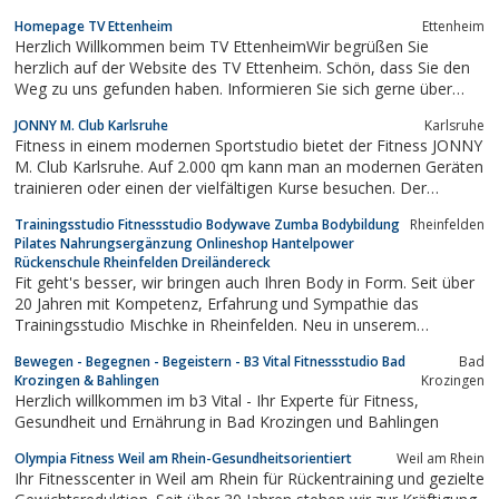
Homepage TV Ettenheim
Ettenheim
Herzlich Willkommen beim TV EttenheimWir begrüßen Sie
herzlich auf der Website des TV Ettenheim. Schön, dass Sie den
Weg zu uns gefunden haben. Informieren Sie sich gerne über
unsere Vereinsangebote und Kurse. In unserem Turnverein
JONNY M. Club Karlsruhe
Karlsruhe
finden Sie ein abwechslungsreiches Sportangebot für jede
Fitness in einem modernen Sportstudio bietet der Fitness JONNY
Altersklasse - beispielsweise...
M. Club Karlsruhe. Auf 2.000 qm kann man an modernen Geräten
trainieren oder einen der vielfältigen Kurse besuchen. Der
Wellnessbereich bietet Raum für Entspannung.
Trainingsstudio Fitnessstudio Bodywave Zumba Bodybildung
Rheinfelden
Pilates Nahrungsergänzung Onlineshop Hantelpower
Rückenschule Rheinfelden Dreiländereck
Fit geht's besser, wir bringen auch Ihren Body in Form. Seit über
20 Jahren mit Kompetenz, Erfahrung und Sympathie das
Trainingsstudio Mischke in Rheinfelden. Neu in unserem
Kursprogramm sind Zumbakurse, Rückenschule und Pilates. 3-7
Bewegen - Begegnen - Begeistern - B3 Vital Fitnessstudio Bad
Bad
kg abnehmen in vier Wochen mit unserer Bodywave-Licht
Krozingen & Bahlingen
Krozingen
Therapie. In unserem Onlineshop finden...
Herzlich willkommen im b3 Vital - Ihr Experte für Fitness,
Gesundheit und Ernährung in Bad Krozingen und Bahlingen
Olympia Fitness Weil am Rhein-Gesundheitsorientiert
Weil am Rhein
Ihr Fitnesscenter in Weil am Rhein für Rückentraining und gezielte