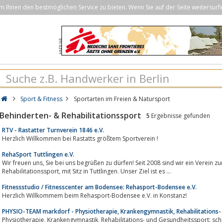
Ihnen den bestmöglichen Service zu bieten. Wenn Sie auf der Seite weitersurf
Sport & Fitness
Sportarten im Freien & Natursport
Behinderten- & Rehabilitationssport
5
Ergebnisse gefunden
RTV - Rastatter Turnverein 1846 e.V.
Herzlich Willkommen bei Rastatts größtem Sportverein !
RehaSport Tuttlingen e.V.
Wir freuen uns, Sie bei uns begrüßen zu dürfen! Seit 2008 sind wir ein Verein zur Förderung und Durchführung von
Rehabilitationssport, mit Sitz in Tuttlingen. Unser Ziel ist es ...
Fitnessstudio / Fitnesscenter am Bodensee: Rehasport-Bodensee e.V.
Herzlich Willkommem beim Rehasport-Bodensee e.V. in Konstanz!
PHYSIO-TEAM markdorf - Physiotherapie, Krankengymnastik, Rehabilitations-