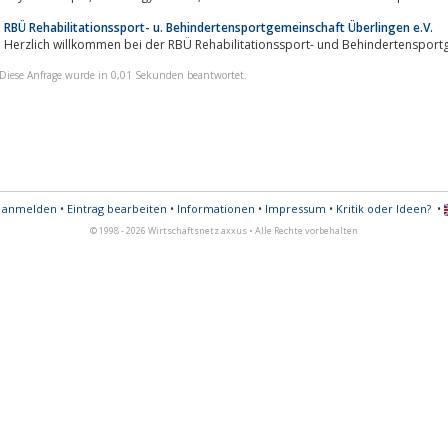
RBÜ Rehabilitationssport- u. Behindertensportgemeinschaft Überlingen e.V.
Herzlich willkommen bei der RBÜ Rehabilitationssport- und Behindertensport
Diese Anfrage wurde in 0,01 Sekunden beantwortet.
s anmelden
•
Eintrag bearbeiten
•
Informationen
•
Impressum
•
Kritik oder Ideen?
•
© 1998 - 2026 Wirtschaftsnetz axxus • Alle Rechte vorbehalten