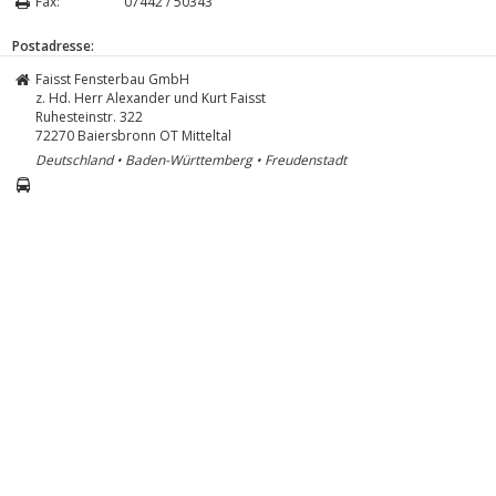
Fax:
07442 / 50343
Postadresse:
Faisst Fensterbau GmbH
z. Hd. Herr Alexander und Kurt Faisst
Ruhesteinstr. 322
72270
Baiersbronn OT Mitteltal
Deutschland • Baden-Württemberg • Freudenstadt