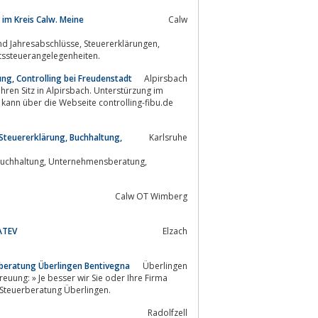
 im Kreis Calw. Meine
Calw
und Erbschaftssteuerangelegenheiten.
ng, Controlling bei Freudenstadt
Alpirsbach
kann über die Webseite controlling-fibu.de
teuererklärung, Buchhaltung,
Karlsruhe
Calw OT Wimberg
ATEV
Elzach
erberatung Überlingen Bentivegna
Überlingen
euung: » Je besser wir Sie oder Ihre Firma
und Steuerberatung Überlingen.
Radolfzell