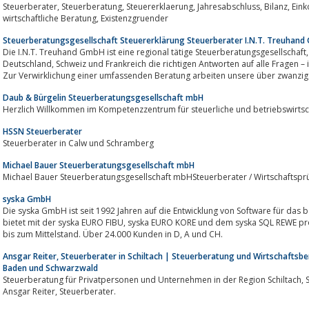
Steuerberater, Steuerberatung, Steuererklaerung, Jahresabschluss, Bilanz, Einkommensteuer, Buchhaltung, Loehne,
wirtschaftliche Beratung, Existenzgruender
Steuerberatungsgesellschaft Steuererklärung Steuerberater I.N.T. Treuhand
Die I.N.T. Treuhand GmbH ist eine regional tätige Steuerberatungsgesellschaft, die mit ihrem Standort im Dreiländerec
Deutschland, Schweiz und Frankreich die richtigen Antworten auf alle Fragen – inländisch und grenzüberschreitend – bietet.
Zur Verwirklichung einer umfassenden Beratung arbeiten unsere über zwanzig.
Daub & Bürgelin Steuerberatungsgesellschaft mbH
Herzlich Willkommen im Kompetenzzentrum für steuerliche und betriebswirtsc
HSSN Steuerberater
Steuerberater in Calw und Schramberg
Michael Bauer Steuerberatungsgesellschaft mbH
Michael Bauer Steuerberatungsgesellschaft mbHSteuerberater / Wirtschaftspr
syska GmbH
Die syska GmbH ist seit 1992 Jahren auf die Entwicklung von Software für das 
bietet mit der syska EURO FIBU, syska EURO KORE und dem syska SQL REWE professionelle Lösungen für Kleinunternehmen
bis zum Mittelstand. Über 24.000 Kunden in D, A und CH.
Ansgar Reiter, Steuerberater in Schiltach | Steuerberatung und Wirtschaftsbe
Baden und Schwarzwald
Steuerberatung für Privatpersonen und Unternehmen in der Region Schiltach, Schenkenzell, Wolfach, Schramberg, Alpirsbach:
Ansgar Reiter, Steuerberater.