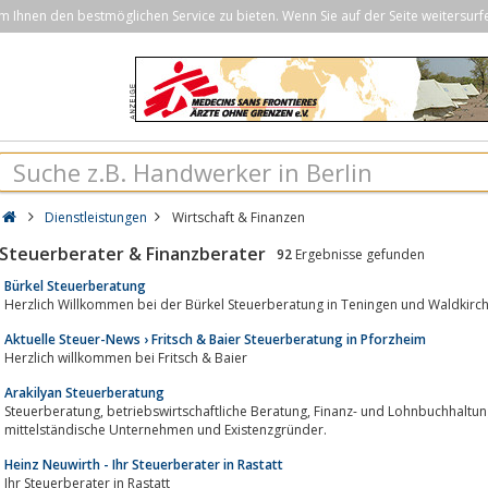
Ihnen den bestmöglichen Service zu bieten. Wenn Sie auf der Seite weitersurf
Dienstleistungen
Wirtschaft & Finanzen
Steuerberater & Finanzberater
92
Ergebnisse gefunden
Bürkel Steuerberatung
Herzlich Willkommen bei der Bürkel Steuerberatung in Teningen und Waldkirc
Aktuelle Steuer-News › Fritsch & Baier Steuerberatung in Pforzheim
Herzlich willkommen bei Fritsch & Baier
Arakilyan Steuerberatung
Steuerberatung, betriebswirtschaftliche Beratung, Finanz- und Lohnbuchhaltung für Privatpersonen, kleine und
mittelständische Unternehmen und Existenzgründer.
Heinz Neuwirth - Ihr Steuerberater in Rastatt
Ihr Steuerberater in Rastatt