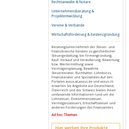
Rechtsanwälte & Notare
Unternehmensberatung &
Projektentwicklung
Vereine & Verbände
Wirtschaftsförderung & Existenzgründung
Beratungsunternehmen der Steuer- und
Finanzbranche beraten zu ganzheitlicher
Steuergestaltung, bei Firmengründung,
Kauf, Verkauf und Veräußerung, Bewertung
bzw. Wertermittlung sowie
Vermögensplanung, Bewährte
Steuerberater, Buchhalter, Lohnbüros,
Finanzberater und Spezialisten.Auf den
Portalen axxus.at,axxus.de und axxus.ch
erwarten Sie Angebote aus Deutschland,
Österreich und der Schweiz.bieten Ihnen
umfassende Informationen rund um die
Lohnsteuer, Einkommenssteuer,
Vermögenssteuers, Erbschaftssteuer und
anderen Forderungen des Finanzamtes.
Ad hoc Themen
Hier werben Ihre Produkte