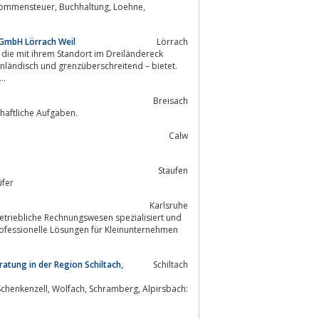
 GmbH Lörrach Weil
Lörrach
k
..
Breisach
haftliche Aufgaben.
Calw
Staufen
üfer
Karlsruhe
betriebliche Rechnungswesen spezialisiert und
ratung in der Region Schiltach,
Schiltach