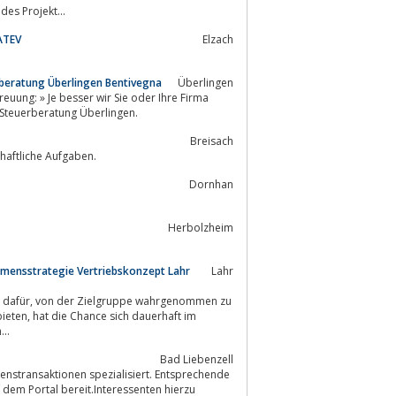
n sein entsprechendes Projekt...
ATEV
Elzach
erberatung Überlingen Bentivegna
Überlingen
euung: » Je besser wir Sie oder Ihre Firma
und Steuerberatung Überlingen.
Breisach
haftliche Aufgaben.
Dornhan
Herbolzheim
mensstrategie Vertriebskonzept Lahr
Lahr
..
Bad Liebenzell
transaktionen spezialisiert. Entsprechende
em Portal bereit.Interessenten hierzu