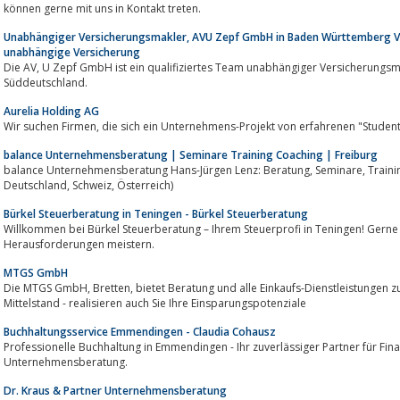
können gerne mit uns in Kontakt treten.
Unabhängiger Versicherungsmakler, AVU Zepf GmbH in Baden Württemberg V
unabhängige Versicherung
Die AV, U Zepf GmbH ist ein qualifiziertes Team unabhängiger Versicherungs
Süddeutschland.
Aurelia Holding AG
Wir suchen Firmen, die sich ein Unternehmens-Projekt von erfahrenen 
balance Unternehmensberatung | Seminare Training Coaching | Freiburg
balance Unternehmensberatung Hans-Jürgen Lenz: Beratung, Seminare, Training, Coaching. (Freiburg, Baden-Württemberg,
Deutschland, Schweiz, Österreich)
Bürkel Steuerberatung in Teningen - Bürkel Steuerberatung
Willkommen bei Bürkel Steuerberatung – Ihrem Steuerprofi in Teningen! Gerne 
Herausforderungen meistern.
MTGS GmbH
Die MTGS GmbH, Bretten, bietet Beratung und alle Einkaufs-Dienstleistungen zur Einkaufsoptimierung f&uuml;r den
Mittelstand - realisieren auch Sie Ihre Einsparungspotenziale
Buchhaltungsservice Emmendingen - Claudia Cohausz
Professionelle Buchhaltung in Emmendingen - Ihr zuverlässiger Partner für Finanzbuchhaltung, 
Unternehmensberatung.
Dr. Kraus & Partner Unternehmensberatung