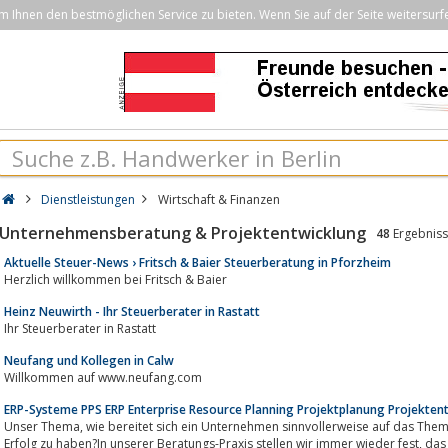
Ihnen den bestmöglichen Service zu bieten. Wenn Sie auf der Seite weitersurf
Dienstleistungen
Wirtschaft & Finanzen
Unternehmensberatung & Projektentwicklung
48
Ergebniss
Aktuelle Steuer-News › Fritsch & Baier Steuerberatung in Pforzheim
Herzlich willkommen bei Fritsch & Baier
Heinz Neuwirth - Ihr Steuerberater in Rastatt
Ihr Steuerberater in Rastatt
Neufang und Kollegen in Calw
Willkommen auf www.neufang.com
ERP-Systeme PPS ERP Enterprise Resource Planning Projektplanung Projekten
Unser Thema, wie bereitet sich ein Unternehmen sinnvollerweise auf das Thema „ERP-Einführung im Unternehmen“ vor, um
Erfolg zu haben?In unserer Beratungs-Praxis stellen wir immer wieder fest, das Unternehmen oftmals sehr unbedarft an das