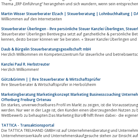
Thema „ERP-Einführung“ herangehen und sich wundern, wen
Martin Wisser Steuerberater Elzach | Steuerberatung | Lohnbuchhaltung | D
Willkommen auf den Internetseiten
Steuerberater Überlingen - Ihre persönliche Steuer Kanzlei Überlingen, Steu
Steuerberater Überlingen Bentivegna setzt auf ganzheitliche & persönliche Betr
kennen, desto besser können wir Sie beraten. « Steuer Kanzlei Überlingen 
Daub & Bürgelin Steuerberatungsgesellschaft mbH
Herzlich Willkommen im Kompetenzzentrum für steuerliche und betriebswirtsc
Kanzlei Paul R. Herbstreuter
Herzlich Willkommen!
Götz&Grimm | | Ihre Steuerberater & Wirtschaftsprüfer
Ihre Steuerberater & Wirtschaftsprüfer in Herbolzheim
Marketingberatung Marketingkonzept Marketing Businesscoaching Unterneh
Offenburg Freiburg Ortenau
Ein starkes, unverwechselbares Profil im Markt zu zeigen, ist die Voraussetzung dafür, von der Zielgruppe wahrgenommen zu
werden. Nur wer in der Lage ist, den Kunden einen überzeugenden Nutzen zu bieten, hat die Chance sich dauerhaft im
Wettbewerb zu behaupten.Das Marketing Büro® hilft Ihnen dabei:- die eigenen.
TATTICA - Transaktionsportal
Die TATTICA TREUHAND GMBH ist auf Unternehmensberatung und Unternehmens
Unternehmensverkäufe und Unternehmenskaufgesuche stehen zur Einsicht auf d