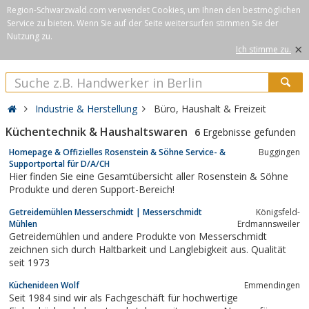
Region-Schwarzwald.com verwendet Cookies, um Ihnen den bestmöglichen
Service zu bieten. Wenn Sie auf der Seite weitersurfen stimmen Sie der
Nutzung zu.
×
Ich stimme zu.
Industrie & Herstellung
Büro, Haushalt & Freizeit
Küchentechnik & Haushaltswaren
6
Ergebnisse gefunden
Homepage & Offizielles Rosenstein & Söhne Service- &
Buggingen
Supportportal für D/A/CH
Hier finden Sie eine Gesamtübersicht aller Rosenstein & Söhne
Produkte und deren Support-Bereich!
Getreidemühlen Messerschmidt | Messerschmidt
Königsfeld-
Mühlen
Erdmannsweiler
Getreidemühlen und andere Produkte von Messerschmidt
zeichnen sich durch Haltbarkeit und Langlebigkeit aus. Qualität
seit 1973
Küchenideen Wolf
Emmendingen
Seit 1984 sind wir als Fachgeschäft für hochwertige