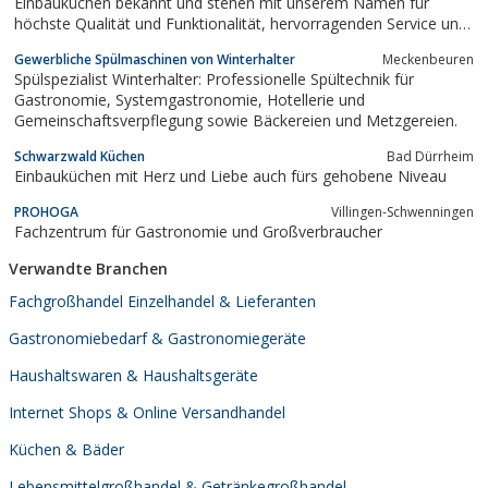
Einbauküchen bekannt und stehen mit unserem Namen für
höchste Qualität und Funktionalität, hervorragenden Service und
außergewöhnliches Design.Wir nehmen uns Zeit für Sie und
Gewerbliche Spülmaschinen von Winterhalter
Meckenbeuren
planen mit Ihnen Ihre individuelle Traumküche.Wir führen Küchen
Spülspezialist Winterhalter: Professionelle Spültechnik für
von SieMatic, Contur und...
Gastronomie, Systemgastronomie, Hotellerie und
Gemeinschaftsverpflegung sowie Bäckereien und Metzgereien.
Schwarzwald Küchen
Bad Dürrheim
Einbauküchen mit Herz und Liebe auch fürs gehobene Niveau
PROHOGA
Villingen-Schwenningen
Fachzentrum für Gastronomie und Großverbraucher
Verwandte Branchen
Fachgroßhandel Einzelhandel & Lieferanten
Gastronomiebedarf & Gastronomiegeräte
Haushaltswaren & Haushaltsgeräte
Internet Shops & Online Versandhandel
Küchen & Bäder
Lebensmittelgroßhandel & Getränkegroßhandel